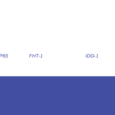
IP65
FHT-1
IDG-1
ngen
C
Datenschutzrichtlinie
© AT2E 2024 - erstellt von
2@mi.net