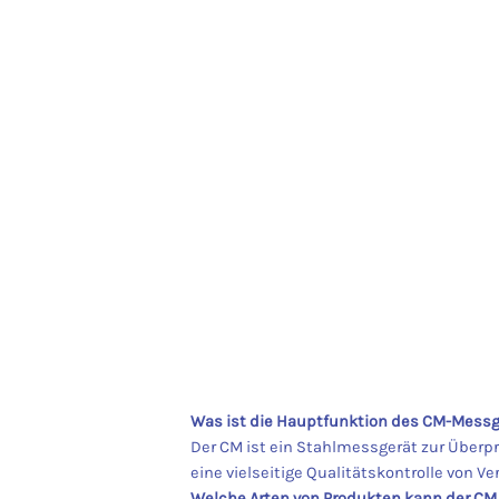
Was ist die Hauptfunktion des CM-Messg
Der CM ist ein Stahlmessgerät zur Über
eine vielseitige Qualitätskontrolle von V
Welche Arten von Produkten kann der C