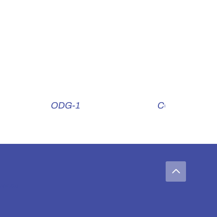
ODG-1
CCAG
GV-CGU